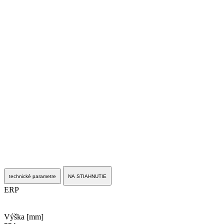
technické parametre
NA STIAHNUTIE
ERP
Výška [mm]