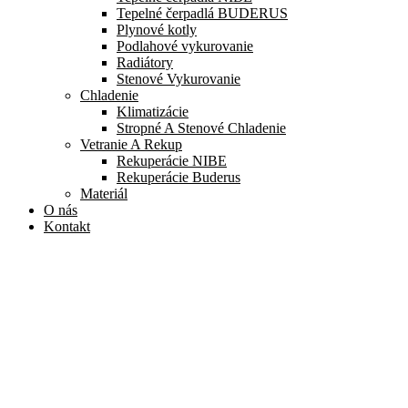
Tepelné čerpadlá BUDERUS
Plynové kotly
Podlahové vykurovanie
Radiátory
Stenové Vykurovanie
Chladenie
Klimatizácie
Stropné A Stenové Chladenie
Vetranie A Rekup
Rekuperácie NIBE
Rekuperácie Buderus
Materiál
O nás
Kontakt