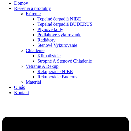
Domov
Riešenia a produkty
Kúrenie
Tepelné čerpadlá NIBE
Tepelné čerpadlá BUDERUS
Plynové kotly
Podlahové vykurovanie
Radiátory
Stenové Vykurovanie
Chladenie
Klimatizácie
Stropné A Stenové Chladenie
Vetranie A Rekup
Rekuperácie NIBE
Rekuperácie Buderus
Materiál
O nás
Kontakt