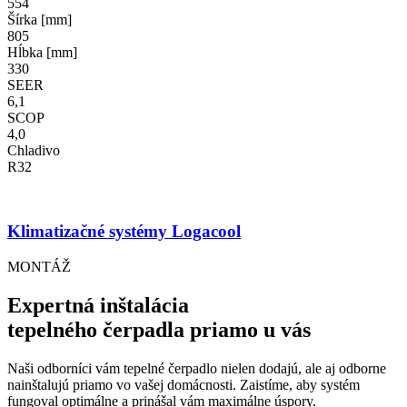
554
Šírka [mm]
805
Hĺbka [mm]
330
SEER
6,1
SCOP
4,0
Chladivo
R32
Klimatizačné systémy Logacool
MONTÁŽ
Expertná inštalácia
tepelného čerpadla priamo u vás
Naši odborníci vám tepelné čerpadlo nielen dodajú, ale aj odborne
nainštalujú priamo vo vašej domácnosti. Zaistíme, aby systém
fungoval optimálne a prinášal vám maximálne úspory.