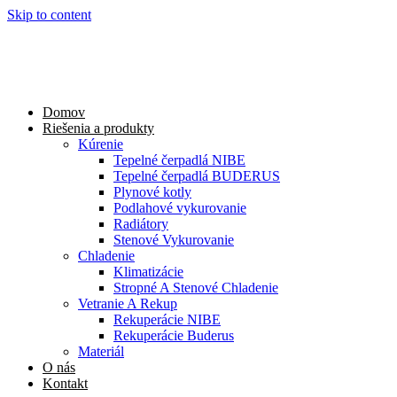
Skip to content
Domov
Riešenia a produkty
Kúrenie
Tepelné čerpadlá NIBE
Tepelné čerpadlá BUDERUS
Plynové kotly
Podlahové vykurovanie
Radiátory
Stenové Vykurovanie
Chladenie
Klimatizácie
Stropné A Stenové Chladenie
Vetranie A Rekup
Rekuperácie NIBE
Rekuperácie Buderus
Materiál
O nás
Kontakt