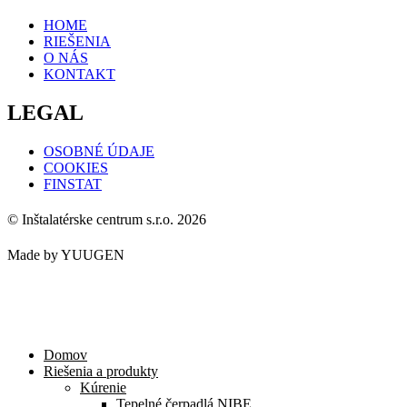
HOME
RIEŠENIA
O NÁS
KONTAKT
LEGAL
OSOBNÉ ÚDAJE
COOKIES
FINSTAT
© Inštalatérske centrum s.r.o. 2026
Made by YUUGEN
Domov
Riešenia a produkty
Kúrenie
Tepelné čerpadlá NIBE