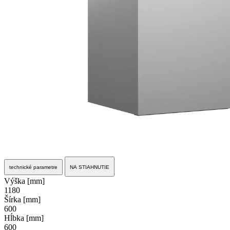
technické parametre
NA STIAHNUTIE
Výška [mm]
1180
Šírka [mm]
600
Hĺbka [mm]
600