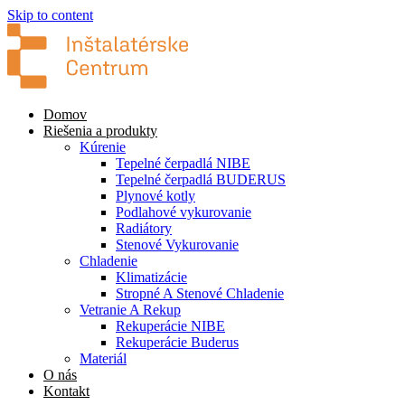
Skip to content
Domov
Riešenia a produkty
Kúrenie
Tepelné čerpadlá NIBE
Tepelné čerpadlá BUDERUS
Plynové kotly
Podlahové vykurovanie
Radiátory
Stenové Vykurovanie
Chladenie
Klimatizácie
Stropné A Stenové Chladenie
Vetranie A Rekup
Rekuperácie NIBE
Rekuperácie Buderus
Materiál
O nás
Kontakt