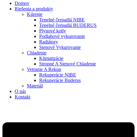
Domov
Riešenia a produkty
Kúrenie
Tepelné čerpadlá NIBE
Tepelné čerpadlá BUDERUS
Plynové kotly
Podlahové vykurovanie
Radiátory
Stenové Vykurovanie
Chladenie
Klimatizácie
Stropné A Stenové Chladenie
Vetranie A Rekup
Rekuperácie NIBE
Rekuperácie Buderus
Materiál
O nás
Kontakt