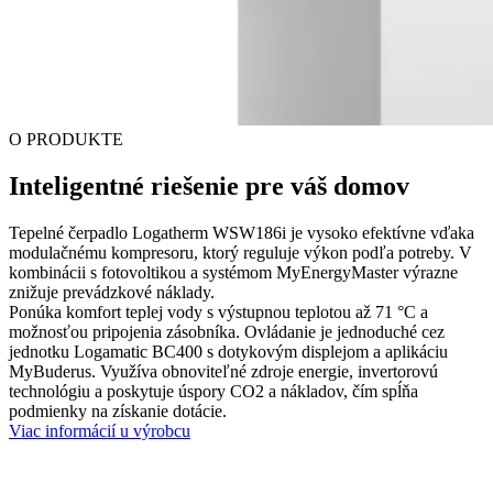
O PRODUKTE
Inteligentné riešenie pre váš domov
Tepelné čerpadlo Logatherm WSW186i je vysoko efektívne vďaka
modulačnému kompresoru, ktorý reguluje výkon podľa potreby. V
kombinácii s fotovoltikou a systémom MyEnergyMaster výrazne
znižuje prevádzkové náklady.
Ponúka komfort teplej vody s výstupnou teplotou až 71 °C a
možnosťou pripojenia zásobníka. Ovládanie je jednoduché cez
jednotku Logamatic BC400 s dotykovým displejom a aplikáciu
MyBuderus. Využíva obnoviteľné zdroje energie, invertorovú
technológiu a poskytuje úspory CO2 a nákladov, čím spĺňa
podmienky na získanie dotácie.
Viac informácií u výrobcu