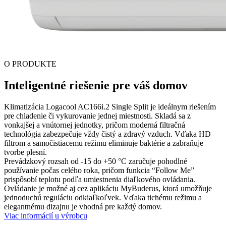
O PRODUKTE
Inteligentné riešenie pre váš domov
Klimatizácia Logacool AC166i.2 Single Split je ideálnym riešením
pre chladenie či vykurovanie jednej miestnosti. Skladá sa z
vonkajšej a vnútornej jednotky, pričom moderná filtračná
technológia zabezpečuje vždy čistý a zdravý vzduch. Vďaka HD
filtrom a samočistiacemu režimu eliminuje baktérie a zabraňuje
tvorbe plesní.
Prevádzkový rozsah od -15 do +50 °C zaručuje pohodlné
používanie počas celého roka, pričom funkcia “Follow Me”
prispôsobí teplotu podľa umiestnenia diaľkového ovládania.
Ovládanie je možné aj cez aplikáciu MyBuderus, ktorá umožňuje
jednoduchú reguláciu odkiaľkoľvek. Vďaka tichému režimu a
elegantnému dizajnu je vhodná pre každý domov.
Viac informácií u výrobcu