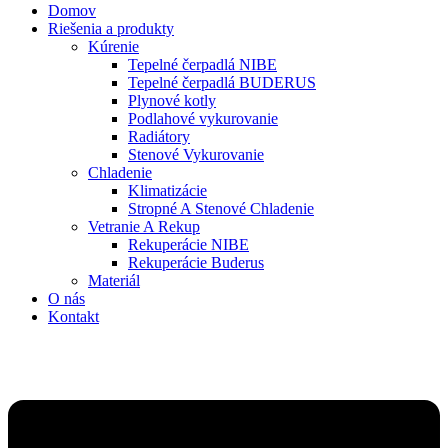
Domov
Riešenia a produkty
Kúrenie
Tepelné čerpadlá NIBE
Tepelné čerpadlá BUDERUS
Plynové kotly
Podlahové vykurovanie
Radiátory
Stenové Vykurovanie
Chladenie
Klimatizácie
Stropné A Stenové Chladenie
Vetranie A Rekup
Rekuperácie NIBE
Rekuperácie Buderus
Materiál
O nás
Kontakt