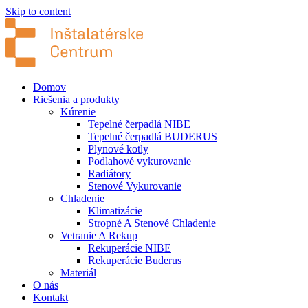
Skip to content
Domov
Riešenia a produkty
Kúrenie
Tepelné čerpadlá NIBE
Tepelné čerpadlá BUDERUS
Plynové kotly
Podlahové vykurovanie
Radiátory
Stenové Vykurovanie
Chladenie
Klimatizácie
Stropné A Stenové Chladenie
Vetranie A Rekup
Rekuperácie NIBE
Rekuperácie Buderus
Materiál
O nás
Kontakt