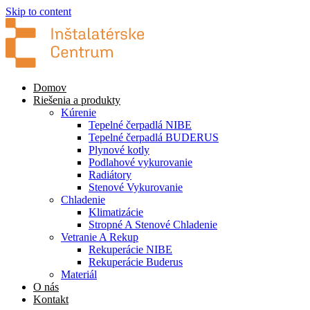
Skip to content
Domov
Riešenia a produkty
Kúrenie
Tepelné čerpadlá NIBE
Tepelné čerpadlá BUDERUS
Plynové kotly
Podlahové vykurovanie
Radiátory
Stenové Vykurovanie
Chladenie
Klimatizácie
Stropné A Stenové Chladenie
Vetranie A Rekup
Rekuperácie NIBE
Rekuperácie Buderus
Materiál
O nás
Kontakt