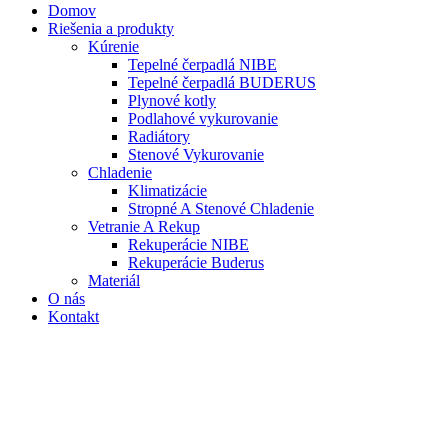
Domov
Riešenia a produkty
Kúrenie
Tepelné čerpadlá NIBE
Tepelné čerpadlá BUDERUS
Plynové kotly
Podlahové vykurovanie
Radiátory
Stenové Vykurovanie
Chladenie
Klimatizácie
Stropné A Stenové Chladenie
Vetranie A Rekup
Rekuperácie NIBE
Rekuperácie Buderus
Materiál
O nás
Kontakt