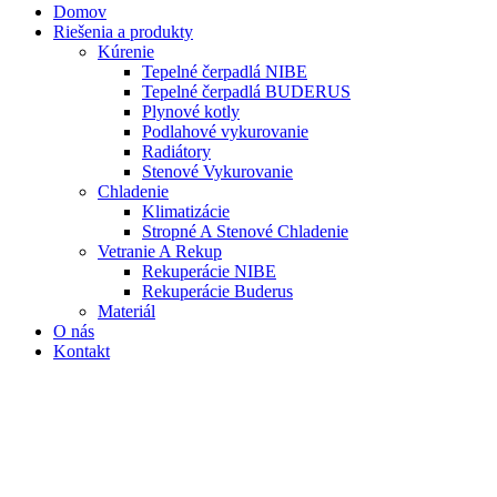
Domov
Riešenia a produkty
Kúrenie
Tepelné čerpadlá NIBE
Tepelné čerpadlá BUDERUS
Plynové kotly
Podlahové vykurovanie
Radiátory
Stenové Vykurovanie
Chladenie
Klimatizácie
Stropné A Stenové Chladenie
Vetranie A Rekup
Rekuperácie NIBE
Rekuperácie Buderus
Materiál
O nás
Kontakt