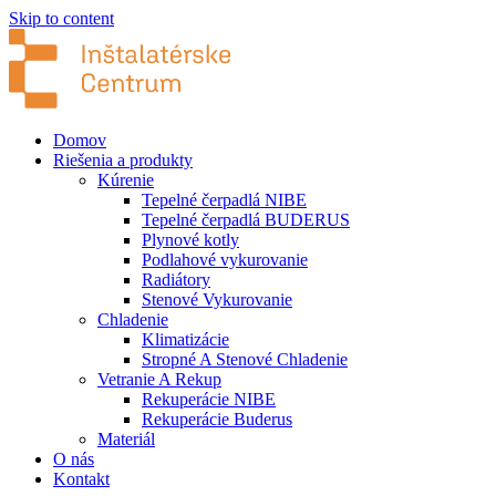
Skip to content
Domov
Riešenia a produkty
Kúrenie
Tepelné čerpadlá NIBE
Tepelné čerpadlá BUDERUS
Plynové kotly
Podlahové vykurovanie
Radiátory
Stenové Vykurovanie
Chladenie
Klimatizácie
Stropné A Stenové Chladenie
Vetranie A Rekup
Rekuperácie NIBE
Rekuperácie Buderus
Materiál
O nás
Kontakt