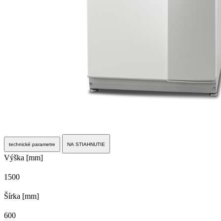
technické parametre
NA STIAHNUTIE
Výška [mm]
1500
Šírka [mm]
600