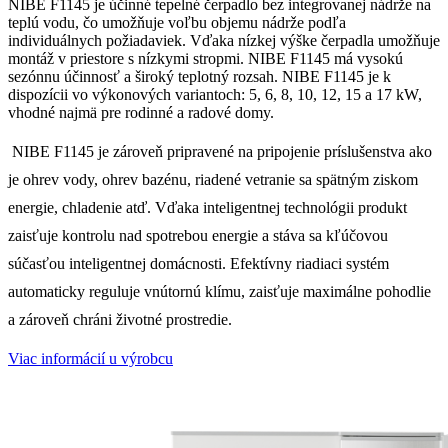
NIBE F1145 je účinné tepelné čerpadlo bez integrovanej nádrže na
teplú vodu, čo umožňuje voľbu objemu nádrže podľa
individuálnych požiadaviek. Vďaka nízkej výške čerpadla umožňuje
montáž v priestore s nízkymi stropmi. NIBE F1145 má vysokú
sezónnu účinnosť a široký teplotný rozsah. NIBE F1145 je k
dispozícii vo výkonových variantoch: 5, 6, 8, 10, 12, 15 a 17 kW,
vhodné najmä pre rodinné a radové domy.
NIBE F1145 je zároveň pripravené na pripojenie príslušenstva ako
je ohrev vody, ohrev bazénu, riadené vetranie sa spätným ziskom
energie, chladenie atď. Vďaka inteligentnej technológii produkt
zaisťuje kontrolu nad spotrebou energie a stáva sa kľúčovou
súčasťou inteligentnej domácnosti. Efektívny riadiaci systém
automaticky reguluje vnútornú klímu, zaisťuje maximálne pohodlie
a zároveň chráni životné prostredie.
Viac informácií u výrobcu