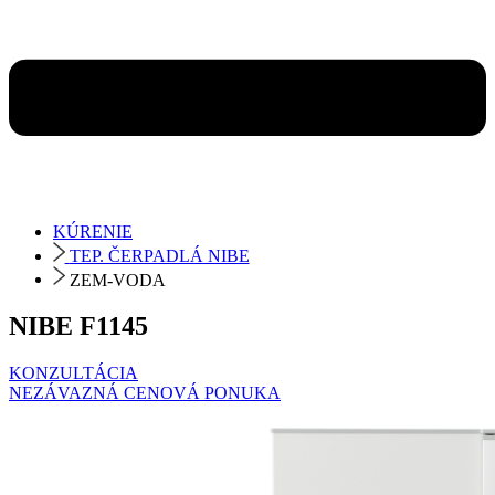
KÚRENIE
TEP. ČERPADLÁ NIBE
ZEM-VODA
NIBE F1145
KONZULTÁCIA
NEZÁVAZNÁ CENOVÁ PONUKA