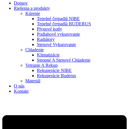
Domov
Riešenia a produkty
Kúrenie
Tepelné čerpadlá NIBE
Tepelné čerpadlá BUDERUS
Plynové kotly
Podlahové vykurovanie
Radiátory
Stenové Vykurovanie
Chladenie
Klimatizácie
Stropné A Stenové Chladenie
Vetranie A Rekup
Rekuperácie NIBE
Rekuperácie Buderus
Materiál
O nás
Kontakt