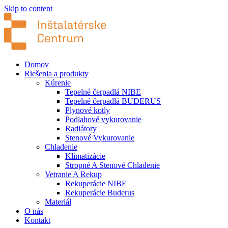
Skip to content
Domov
Riešenia a produkty
Kúrenie
Tepelné čerpadlá NIBE
Tepelné čerpadlá BUDERUS
Plynové kotly
Podlahové vykurovanie
Radiátory
Stenové Vykurovanie
Chladenie
Klimatizácie
Stropné A Stenové Chladenie
Vetranie A Rekup
Rekuperácie NIBE
Rekuperácie Buderus
Materiál
O nás
Kontakt