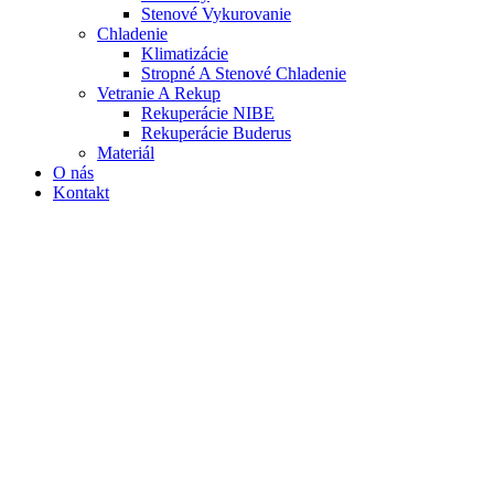
Stenové Vykurovanie
Chladenie
Klimatizácie
Stropné A Stenové Chladenie
Vetranie A Rekup
Rekuperácie NIBE
Rekuperácie Buderus
Materiál
O nás
Kontakt